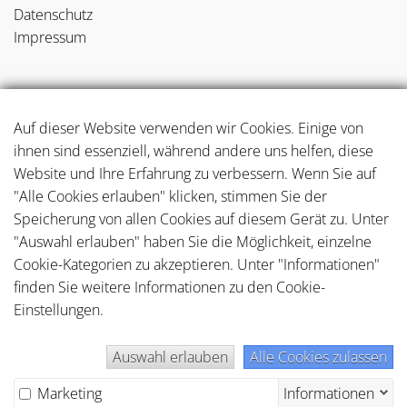
Datenschutz
Impressum
NEUE BLOGBEITRÄGE
Auf dieser Website verwenden wir Cookies. Einige von
ihnen sind essenziell, während andere uns helfen, diese
Case Study: Haptische Kosmetikverpackungen mit Soft-
Website und Ihre Erfahrung zu verbessern. Wenn Sie auf
Touch-Veredelung
"Alle Cookies erlauben" klicken, stimmen Sie der
Speicherung von allen Cookies auf diesem Gerät zu. Unter
SeismoTalks #3 mit Sandra Tennemann von Packaging
"Auswahl erlauben" haben Sie die Möglichkeit, einzelne
Circus: Design Challenges
Cookie-Kategorien zu akzeptieren. Unter "Informationen"
finden Sie weitere Informationen zu den Cookie-
Einstellungen.
Top 11 Hersteller Beverage Verpackungen - Top Auswahl
für top Ergebnisse
Auswahl erlauben
Alle Cookies zulassen
Marketing
Informationen